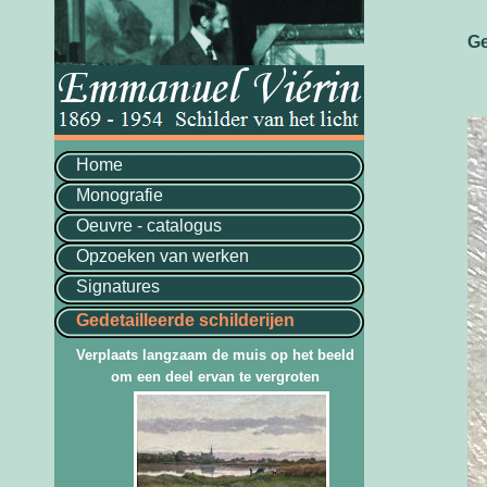
Ge
Home
Monografie
Oeuvre - catalogus
Opzoeken van werken
Signatures
Gedetailleerde schilderijen
Verplaats langzaam de muis op het beeld
om een deel ervan te vergroten