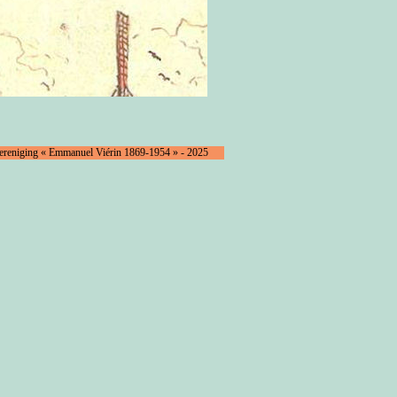
Vereniging « Emmanuel Viérin 1869-1954 » - 2025