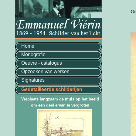
Ge
Home
Monografie
Oeuvre - catalogus
Opzoeken van werken
Signatures
Gedetailleerde schilderijen
Verplaats langzaam de muis op het beeld
om een deel ervan te vergroten