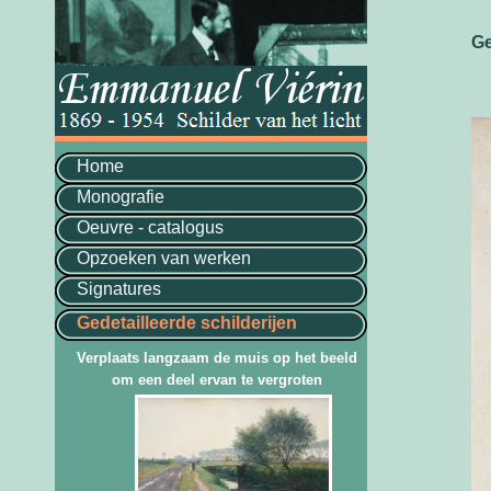
Ge
Home
Monografie
Oeuvre - catalogus
Opzoeken van werken
Signatures
Gedetailleerde schilderijen
Verplaats langzaam de muis op het beeld
om een deel ervan te vergroten