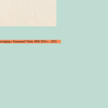
Vereniging « Emmanuel Viérin 1869-1954 » - 2025