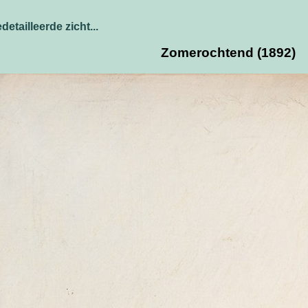
detailleerde zicht...
Zomerochtend (1892)