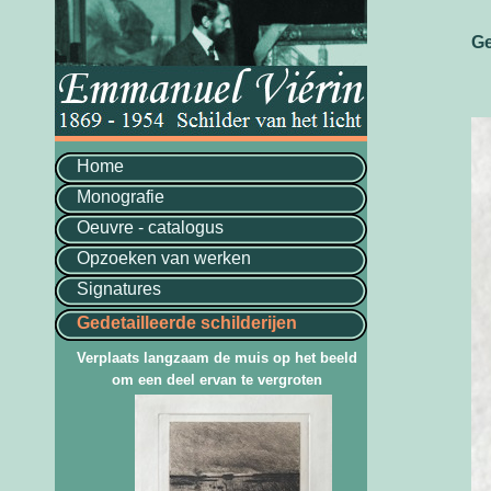
Ge
Home
Monografie
Oeuvre - catalogus
Opzoeken van werken
Signatures
Gedetailleerde schilderijen
Verplaats langzaam de muis op het beeld
om een deel ervan te vergroten