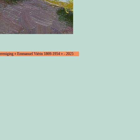
Vereniging « Emmanuel Viérin 1869-1954 » - 2025