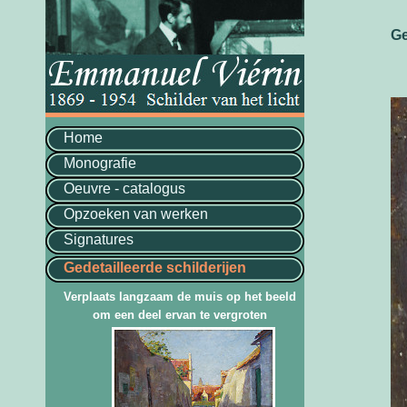
Ge
Home
Monografie
Oeuvre - catalogus
Opzoeken van werken
Signatures
Gedetailleerde schilderijen
Verplaats langzaam de muis op het beeld
om een deel ervan te vergroten