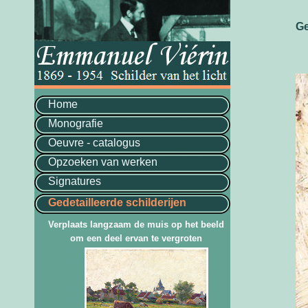
Ge
Home
Monografie
Oeuvre - catalogus
Opzoeken van werken
Signatures
Gedetailleerde schilderijen
Verplaats langzaam de muis op het beeld
om een deel ervan te vergroten