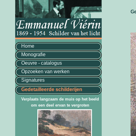
Ge
Home
Monografie
Oeuvre - catalogus
Opzoeken van werken
Signatures
Gedetailleerde schilderijen
Verplaats langzaam de muis op het beeld
om een deel ervan te vergroten