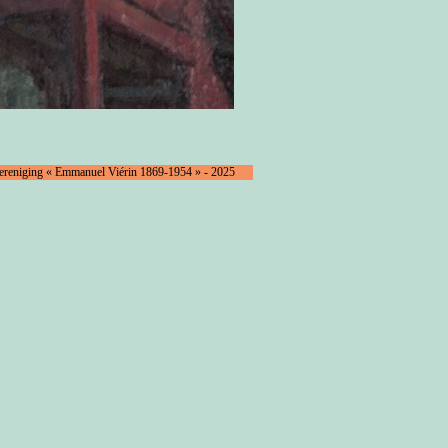
Vereniging « Emmanuel Viérin 1869-1954 » - 2025