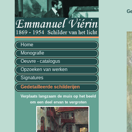
Ge
Home
Monografie
Oeuvre - catalogus
Opzoeken van werken
Signatures
Gedetailleerde schilderijen
Verplaats langzaam de muis op het beeld
om een deel ervan te vergroten