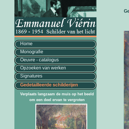
Ge
Home
Monografie
Oeuvre - catalogus
Opzoeken van werken
Signatures
Gedetailleerde schilderijen
Verplaats langzaam de muis op het beeld
om een deel ervan te vergroten