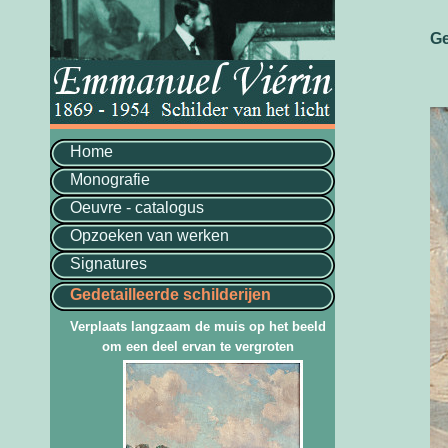
Ge
Home
Monografie
Oeuvre - catalogus
Opzoeken van werken
Signatures
Gedetailleerde schilderijen
Verplaats langzaam de muis op het beeld
om een deel ervan te vergroten