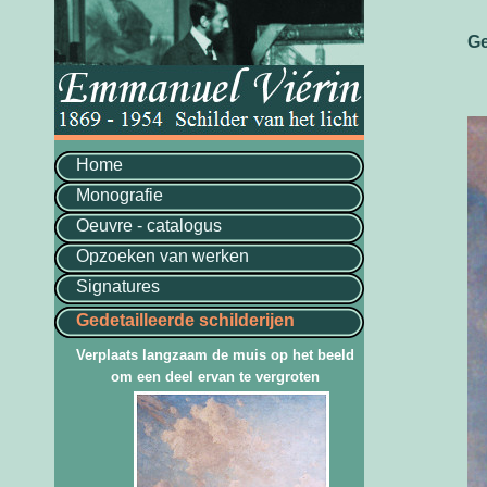
Ge
Home
Monografie
Oeuvre - catalogus
Opzoeken van werken
Signatures
Gedetailleerde schilderijen
Verplaats langzaam de muis op het beeld
om een deel ervan te vergroten