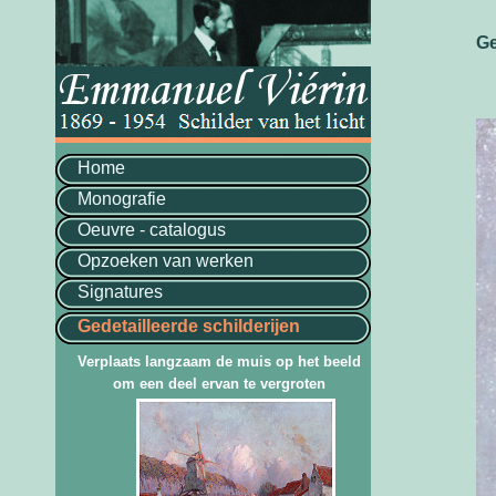
Ge
Home
Monografie
Oeuvre - catalogus
Opzoeken van werken
Signatures
Gedetailleerde schilderijen
Verplaats langzaam de muis op het beeld
om een deel ervan te vergroten