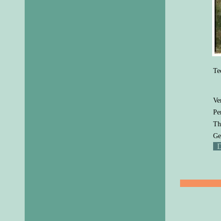
Te
Ve
Pe
Th
Ge
D