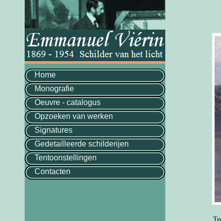
Home
Monografie
Oeuvre - catalogus
Opzoeken van werken
Signatures
Gedetailleerde schilderijen
Tentoonstellingen
Contacten
Te