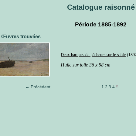
Catalogue raisonné
Période 1885-1892
 Œuvres trouvées
Deux barques de pêcheurs sur le sable
(189
Huile sur toile 36 x 58 cm
← Précédent
1
2
3
4
5