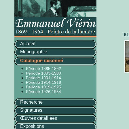
61
Accueil
Monographie
Catalogue raisonné
Période 1885-1892
Période 1893-1900
Période 1901-1914
Période 1914-1918
Période 1919-1925
Période 1926-1954
Recherche
Signatures
Œuvres détaillées
Expositions