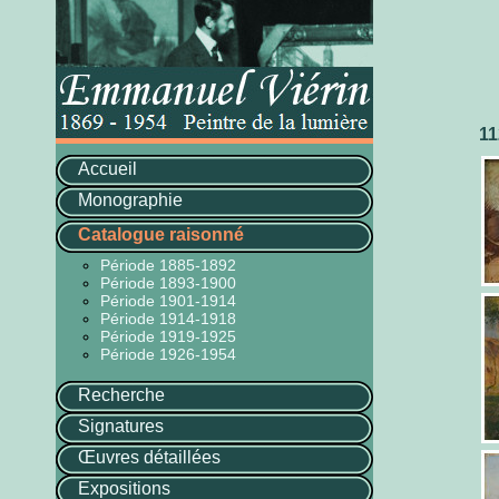
11
Accueil
Monographie
Catalogue raisonné
Période 1885-1892
Période 1893-1900
Période 1901-1914
Période 1914-1918
Période 1919-1925
Période 1926-1954
Recherche
Signatures
Œuvres détaillées
Expositions