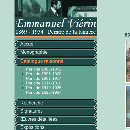
63
Accueil
Monographie
Catalogue raisonné
Période 1885-1892
Période 1893-1900
Période 1901-1914
Période 1914-1918
Période 1919-1925
Période 1926-1954
Recherche
Signatures
Œuvres détaillées
Expositions