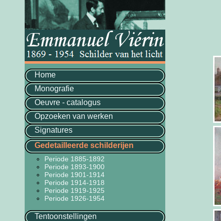
Home
Monografie
Oeuvre - catalogus
Opzoeken van werken
Signatures
Gedetailleerde schilderijen
Periode 1885-1892
Periode 1893-1900
Periode 1901-1914
Periode 1914-1918
Periode 1919-1925
Periode 1926-1954
Tentoonstellingen