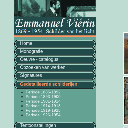
Home
Monografie
Oeuvre - catalogus
Opzoeken van werken
Signatures
Gedetailleerde schilderijen
Periode 1885-1892
Periode 1893-1900
Periode 1901-1914
Periode 1914-1918
Periode 1919-1925
Periode 1926-1954
Tentoonstellingen