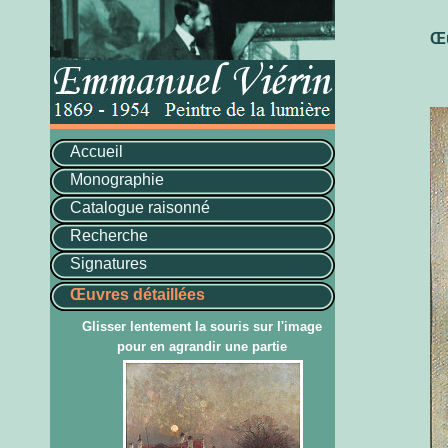
Œu
Accueil
Monographie
Catalogue raisonné
Recherche
Signatures
Œuvres détaillées
Glisser lentement la souris sur l'image
pour en agrandir une partie