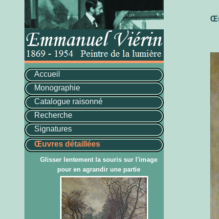
Œu
Accueil
Monographie
Catalogue raisonné
Recherche
Signatures
Œuvres détaillées
Glisser lentement la souris sur l'image
pour en agrandir une partie