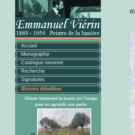
Œu
Accueil
Monographie
Catalogue raisonné
Recherche
Signatures
Œuvres détaillées
Glisser lentement la souris sur l'image
pour en agrandir une partie