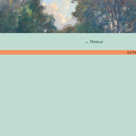
← Retour
(c) A