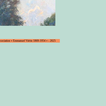
ssociation « Emmanuel Viérin 1869-1954 » - 2025