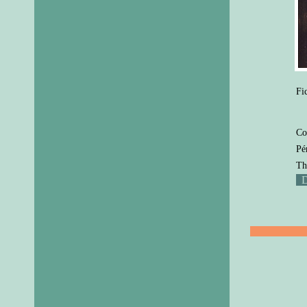
Fi
Co
Pé
Th
D