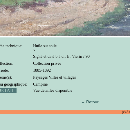
che technique:
Huile sur toile
?
Signé et daté b.à d.: E. Vierin / 90
llection:
Collection privée
riode:
1885-1892
ème(s):
Paysages Villes et villages
eu géographique:
Campine
ETAIL
Vue détaillée disponible
← Retour
(c) A