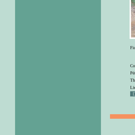
Fi
Co
Pé
Th
Li
D