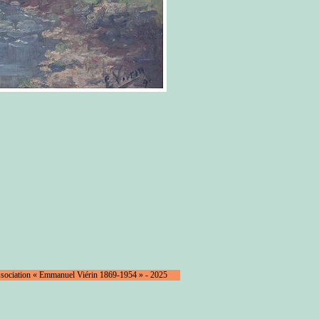
ssociation « Emmanuel Viérin 1869-1954 » - 2025