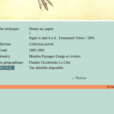
che technique:
Dessin sur papier
?
Signé et daté b.à d.: Emmanuel Viérin / 1891.
llection:
Collection privée
riode:
1885-1892
ème(s):
Moulins Paysages Etangs et rivières
eu géographique:
Flandre Occidentale La Côte
ETAIL
Vue détaillée disponible
← Retour
(c) A