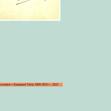
ssociation « Emmanuel Viérin 1869-1954 » - 2025