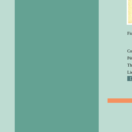
Fi
Co
Pé
Th
Li
D