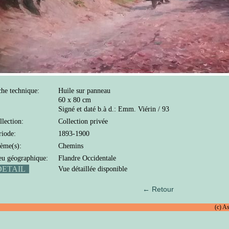
che technique:
Huile sur panneau
60 x 80 cm
Signé et daté b.à d.: Emm. Viérin / 93
llection:
Collection privée
riode:
1893-1900
ème(s):
Chemins
eu géographique:
Flandre Occidentale
ETAIL
Vue détaillée disponible
← Retour
(c) A