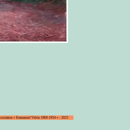
ssociation « Emmanuel Viérin 1869-1954 » - 2025