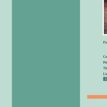
Fi
Co
Pé
Th
Li
D