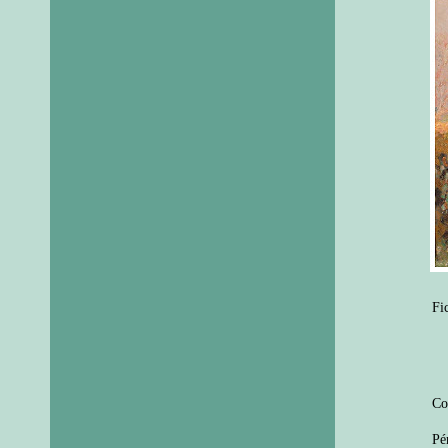
Fi
Co
Pé