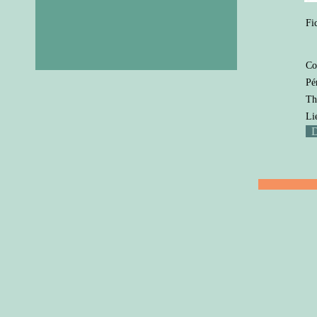
Fi
Co
Pé
Th
Li
D