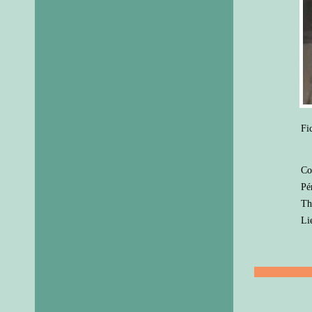
Fi
Co
Pé
Th
Li