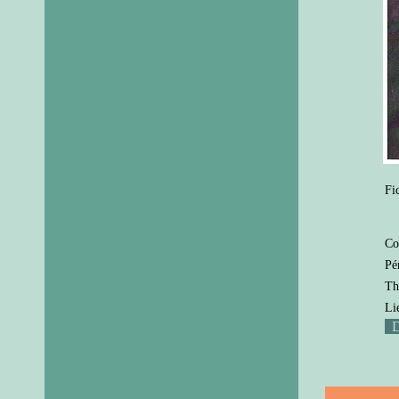
Fi
Co
Pé
Th
Li
D